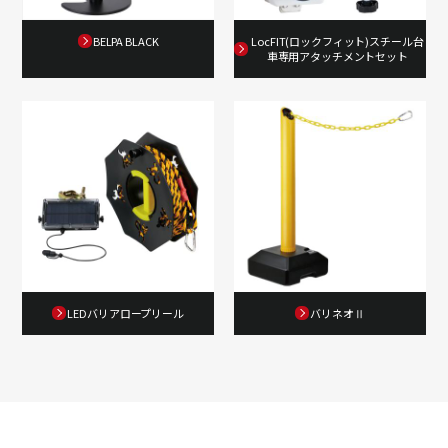
BELPA BLACK
LocFIT(ロックフィット)スチール台
車専用アタッチメントセット
LEDバリアロープリール
バリネオⅡ