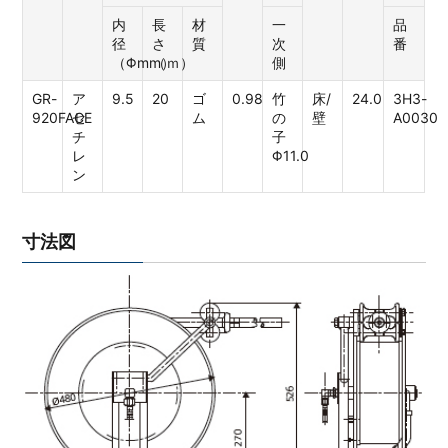
内
長
材
一
品
径
さ
質
次
番
（Φmm）
（ｍ）
側
GR-
ア
9.5
20
ゴ
0.98
竹
床/
24.0
3H3-
920FACE
セ
ム
の
壁
A0030
チ
子
レ
Φ11.0
ン
寸法図