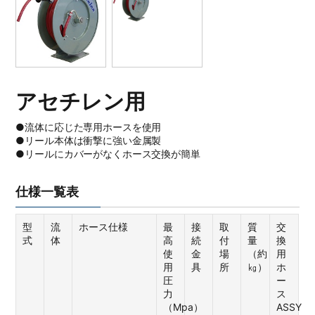
アセチレン用
●流体に応じた専用ホースを使用
●リール本体は衝撃に強い金属製
●リールにカバーがなくホース交換が簡単
仕様一覧表
型
流
ホース仕様
最
接
取
質
交
式
体
高
続
付
量
換
使
金
場
（約
用
用
具
所
㎏）
ホ
圧
ー
力
ス
（Mpa）
ASSY